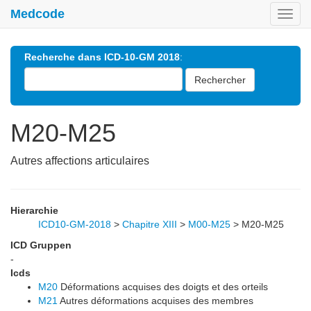
Medcode
Toggl
navig
Recherche dans ICD-10-GM 2018
:
Rechercher
M20-M25
Autres affections articulaires
Hierarchie
ICD10-GM-2018
>
Chapitre XIII
>
M00-M25
>
M20-M25
ICD Gruppen
-
Icds
M20
Déformations acquises des doigts et des orteils
M21
Autres déformations acquises des membres