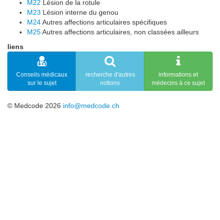
M22
Lésion de la rotule
M23
Lésion interne du genou
M24
Autres affections articulaires spécifiques
M25
Autres affections articulaires, non classées ailleurs
liens
Conseils médicaux
recherche d'autres
informations et
sur le sujet
notions
médecins à ce sujet
© Medcode 2026
info@medcode.ch