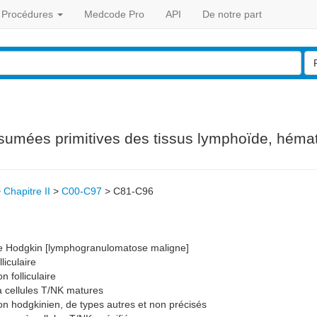
Procédures
Medcode Pro
API
De notre part
sumées primitives des tissus lymphoïde, héma
>
Chapitre II
>
C00-C97
>
C81-C96
Hodgkin [lymphogranulomatose maligne]
iculaire
folliculaire
cellules T/NK matures
hodgkinien, de types autres et non précisés