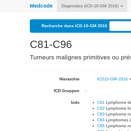
Medcode
Diagnostics (ICD-10-GM 2016)
Recherche dans ICD-10-GM 2016
:
C81-C96
Tumeurs malignes primitives ou pré
Hierarchie
ICD10-GM-2016
ICD Gruppen
-
Icds
C81
Lymphome de 
C82
Lymphome foll
C83
Lymphome non 
C84
Lymphomes à 
C85
Lymphome non 