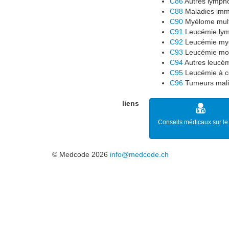
C86
Autres lympho
C88
Maladies immu
C90
Myélome multi
C91
Leucémie ly
C92
Leucémie my
C93
Leucémie mon
C94
Autres leucém
C95
Leucémie à ce
C96
Tumeurs malig
liens
Conseils médicaux sur le 
© Medcode 2026
info@medcode.ch