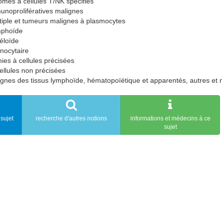
mes à cellules T/NK spécifiés
noprolifératives malignes
ple et tumeurs malignes à plasmocytes
mphoïde
éloïde
ocytaire
ies à cellules précisées
llules non précisées
nes des tissus lymphoïde, hématopoïétique et apparentés, autres et 
sujet
recherche d'autres notions
informations et médecins à ce
sujet