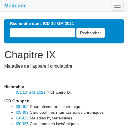
Medcode
Toggl
navig
Recherche dans ICD-10-GM 2021
:
Rechercher
Chapitre IX
Maladies de l'appareil circulatoire
Hierarchie
ICD10-GM-2021
>
Chapitre IX
ICD Gruppen
I00-I02
Rhumatisme articulaire aigu
I05-I09
Cardiopathies rhumatismales chroniques
I10-I15
Maladies hypertensives
I20-I25
Cardiopathies ischémiques