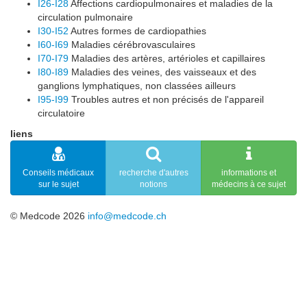
I26-I28
Affections cardiopulmonaires et maladies de la
circulation pulmonaire
I30-I52
Autres formes de cardiopathies
I60-I69
Maladies cérébrovasculaires
I70-I79
Maladies des artères, artérioles et capillaires
I80-I89
Maladies des veines, des vaisseaux et des
ganglions lymphatiques, non classées ailleurs
I95-I99
Troubles autres et non précisés de l'appareil
circulatoire
liens
Conseils médicaux
recherche d'autres
informations et
sur le sujet
notions
médecins à ce sujet
© Medcode 2026
info@medcode.ch