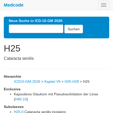
Medcode
Toggl
navig
Neue Suche in ICD-10-GM 2026
:
Suchen
H25
Cataracta senilis
Hierarchie
ICD10-GM-2026
>
Kapitel VII
>
H25-H28
>
H25
Exclusiva
Kapsuläres Glaukom mit Pseudoexfoliation der Linse
{
H40.10
}
Subclasses
H25.0
Cataracta senilis incipiens