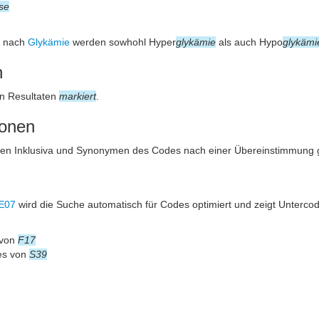
se
e nach
Glykämie
werden sowhohl Hyper
glykämie
als auch Hypo
glykämi
n
n Resultaten
markiert
.
ionen
den Inklusiva und Synonymen des Codes nach einer Übereinstimmung 
E07
wird die Suche automatisch für Codes optimiert und zeigt Unterco
 von
F17
es von
S39