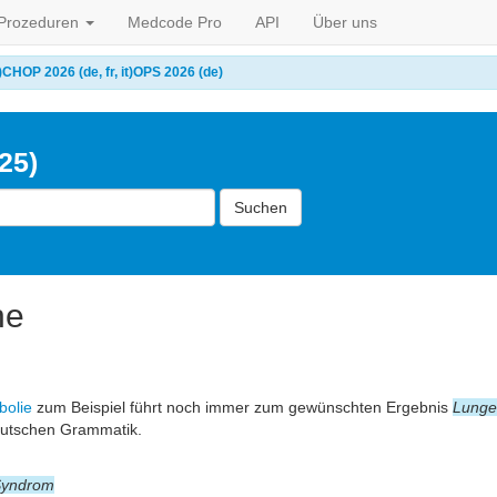
Prozeduren
Medcode Pro
API
Über uns
)
CHOP 2026 (de, fr, it)
OPS 2026 (de)
25)
Suchen
he
bolie
zum Beispiel führt noch immer zum gewünschten Ergebnis
Lunge
eutschen Grammatik.
-Syndrom