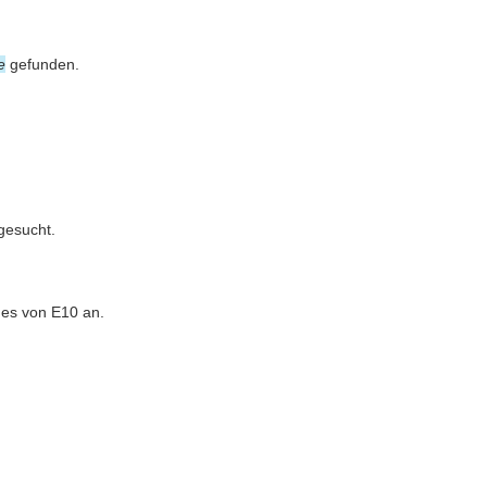
e
gefunden.
gesucht.
des von E10 an.