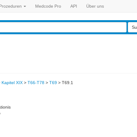
Prozeduren
Medcode Pro
API
Über uns
Su
>
Kapitel XIX
>
T66-T78
>
T69
>
T69.1
tionis
e