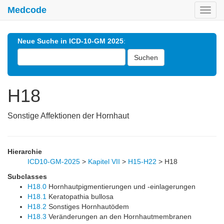
Medcode
Toggl
navig
Neue Suche in ICD-10-GM 2025
:
Suchen
H18
Sonstige Affektionen der Hornhaut
Hierarchie
ICD10-GM-2025
>
Kapitel VII
>
H15-H22
>
H18
Subclasses
H18.0
Hornhautpigmentierungen und -einlagerungen
H18.1
Keratopathia bullosa
H18.2
Sonstiges Hornhautödem
H18.3
Veränderungen an den Hornhautmembranen