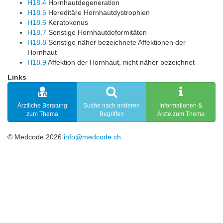
H18.4
Hornhautdegeneration
H18.5
Hereditäre Hornhautdystrophien
H18.6
Keratokonus
H18.7
Sonstige Hornhautdeformitäten
H18.8
Sonstige näher bezeichnete Affektionen der
Hornhaut
H18.9
Affektion der Hornhaut, nicht näher bezeichnet
Links
Ärztliche Beratung
Suche nach anderen
Informationen &
zum Thema
Begriffen
Ärzte zum Thema
© Medcode 2026
info@medcode.ch