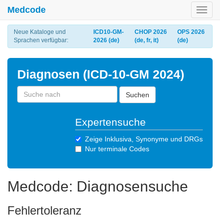
Medcode
Toggl
navig
Neue Kataloge und
ICD10-GM-
CHOP 2026
OPS 2026
Sprachen verfügbar:
2026 (de)
(de, fr, it)
(de)
Diagnosen (ICD-10-GM 2024)
Suchen
Expertensuche
Zeige Inklusiva, Synonyme und DRGs
Nur terminale Codes
Medcode: Diagnosensuche
Fehlertoleranz