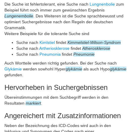
Die Suche ist fehlertolerant, eine Suche nach
Lungnenbolie
zum
Beispiel führt noch immer zum gewünschten Ergebnis
Lungenembolie
. Des Weiteren ist die Suche sprachbewusst und
optimiert Suchergebnisse nach den Regeln der deutschen
Grammatik.
Weitere Beispiele für die tolerante Suche sind
Suche nach
Kimlstiel
findet
Kimmelstiel-Wilson-Syndrom
Suche nach
Artheriosklerose
findet
Atherosklerose
Suche nach
Pneumonia
findet
Pneumonie
Auch Wortteile werden richtig gefunden. Bei der Suche nach
Glykämie
werden sowhohl Hyper
glykämie
als auch Hypo
glykämie
gefunden.
Hervorheben in Suchergebnissen
Übereinstimmungen mit dem Suchbegriff werden in den
Resultaten
markiert
.
Angereichert mit Zusatzinformationen
Neben der Bezeichnung des ICD-Codes wird auch in den
Inklusiva und Synonymen des Codes nach einer