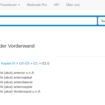
Prozeduren
Medcode Pro
API
Über uns
Su
 der Vorderwand
>
Kapitel IX
>
I20-I25
>
I21
>
I21.0
kt (akut) anterior o.n.A.
kt (akut) anteroapikal
kt (akut) anterolateral
kt (akut) anteroseptal
rkt (akut) Vorderwand o.n.A.