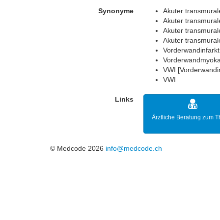
Synonyme
Akuter transmurale
Akuter transmural
Akuter transmurale
Akuter transmural
Vorderwandinfark
Vorderwandmyokar
VWI [Vorderwandin
VWI
Links
Ärztliche Beratung zum 
© Medcode 2026
info@medcode.ch