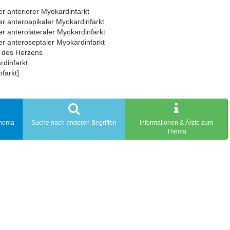
r anteriorer Myokardinfarkt
er anteroapikaler Myokardinfarkt
r anterolateraler Myokardinfarkt
er anteroseptaler Myokardinfarkt
t des Herzens
dinfarkt
farkt]
Thema
Suche nach anderen Begriffen
Informationen & Ärzte zum
Thema