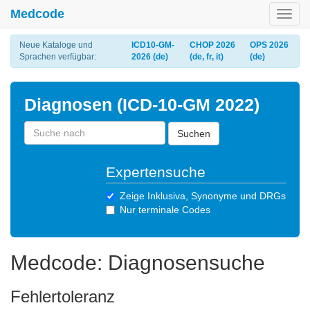
Medcode
Toggl
navig
Neue Kataloge und
ICD10-GM-
CHOP 2026
OPS 2026
Sprachen verfügbar:
2026 (de)
(de, fr, it)
(de)
Diagnosen (ICD-10-GM 2022)
Suchen
Expertensuche
Zeige Inklusiva, Synonyme und DRGs
Nur terminale Codes
Medcode: Diagnosensuche
Fehlertoleranz