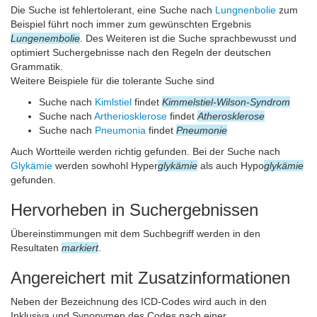
Die Suche ist fehlertolerant, eine Suche nach
Lungnenbolie
zum
Beispiel führt noch immer zum gewünschten Ergebnis
Lungenembolie
. Des Weiteren ist die Suche sprachbewusst und
optimiert Suchergebnisse nach den Regeln der deutschen
Grammatik.
Weitere Beispiele für die tolerante Suche sind
Suche nach
Kimlstiel
findet
Kimmelstiel-Wilson-Syndrom
Suche nach
Artheriosklerose
findet
Atherosklerose
Suche nach
Pneumonia
findet
Pneumonie
Auch Wortteile werden richtig gefunden. Bei der Suche nach
Glykämie
werden sowhohl Hyper
glykämie
als auch Hypo
glykämie
gefunden.
Hervorheben in Suchergebnissen
Übereinstimmungen mit dem Suchbegriff werden in den
Resultaten
markiert
.
Angereichert mit Zusatzinformationen
Neben der Bezeichnung des ICD-Codes wird auch in den
Inklusiva und Synonymen des Codes nach einer