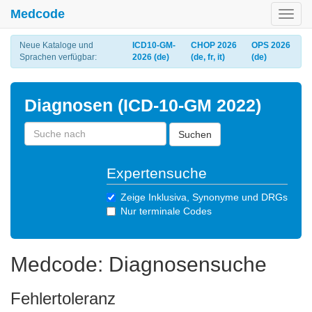
Medcode
Toggl
navig
Neue Kataloge und
ICD10-GM-
CHOP 2026
OPS 2026
Sprachen verfügbar:
2026 (de)
(de, fr, it)
(de)
Diagnosen (ICD-10-GM 2022)
Suchen
Expertensuche
Zeige Inklusiva, Synonyme und DRGs
Nur terminale Codes
Medcode: Diagnosensuche
Fehlertoleranz