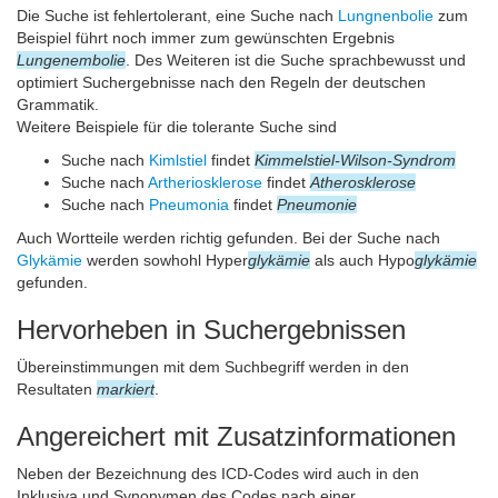
Die Suche ist fehlertolerant, eine Suche nach
Lungnenbolie
zum
Beispiel führt noch immer zum gewünschten Ergebnis
Lungenembolie
. Des Weiteren ist die Suche sprachbewusst und
optimiert Suchergebnisse nach den Regeln der deutschen
Grammatik.
Weitere Beispiele für die tolerante Suche sind
Suche nach
Kimlstiel
findet
Kimmelstiel-Wilson-Syndrom
Suche nach
Artheriosklerose
findet
Atherosklerose
Suche nach
Pneumonia
findet
Pneumonie
Auch Wortteile werden richtig gefunden. Bei der Suche nach
Glykämie
werden sowhohl Hyper
glykämie
als auch Hypo
glykämie
gefunden.
Hervorheben in Suchergebnissen
Übereinstimmungen mit dem Suchbegriff werden in den
Resultaten
markiert
.
Angereichert mit Zusatzinformationen
Neben der Bezeichnung des ICD-Codes wird auch in den
Inklusiva und Synonymen des Codes nach einer