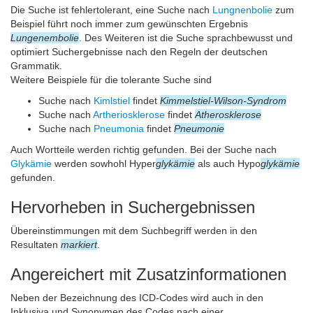
Die Suche ist fehlertolerant, eine Suche nach
Lungnenbolie
zum
Beispiel führt noch immer zum gewünschten Ergebnis
Lungenembolie
. Des Weiteren ist die Suche sprachbewusst und
optimiert Suchergebnisse nach den Regeln der deutschen
Grammatik.
Weitere Beispiele für die tolerante Suche sind
Suche nach
Kimlstiel
findet
Kimmelstiel-Wilson-Syndrom
Suche nach
Artheriosklerose
findet
Atherosklerose
Suche nach
Pneumonia
findet
Pneumonie
Auch Wortteile werden richtig gefunden. Bei der Suche nach
Glykämie
werden sowhohl Hyper
glykämie
als auch Hypo
glykämie
gefunden.
Hervorheben in Suchergebnissen
Übereinstimmungen mit dem Suchbegriff werden in den
Resultaten
markiert
.
Angereichert mit Zusatzinformationen
Neben der Bezeichnung des ICD-Codes wird auch in den
Inklusiva und Synonymen des Codes nach einer