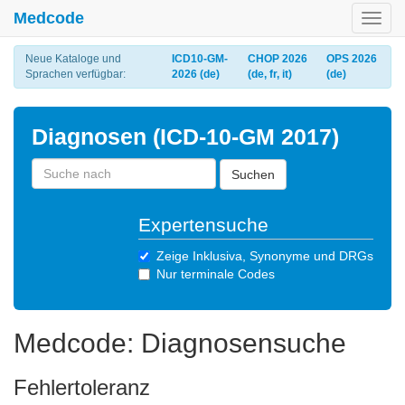
Medcode
Toggl
navig
Neue Kataloge und
ICD10-GM-
CHOP 2026
OPS 2026
Sprachen verfügbar:
2026 (de)
(de, fr, it)
(de)
Diagnosen (ICD-10-GM 2017)
Suchen
Expertensuche
Zeige Inklusiva, Synonyme und DRGs
Nur terminale Codes
Medcode: Diagnosensuche
Fehlertoleranz