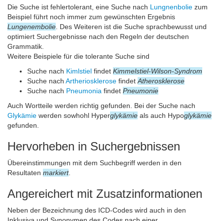
Die Suche ist fehlertolerant, eine Suche nach
Lungnenbolie
zum
Beispiel führt noch immer zum gewünschten Ergebnis
Lungenembolie
. Des Weiteren ist die Suche sprachbewusst und
optimiert Suchergebnisse nach den Regeln der deutschen
Grammatik.
Weitere Beispiele für die tolerante Suche sind
Suche nach
Kimlstiel
findet
Kimmelstiel-Wilson-Syndrom
Suche nach
Artheriosklerose
findet
Atherosklerose
Suche nach
Pneumonia
findet
Pneumonie
Auch Wortteile werden richtig gefunden. Bei der Suche nach
Glykämie
werden sowhohl Hyper
glykämie
als auch Hypo
glykämie
gefunden.
Hervorheben in Suchergebnissen
Übereinstimmungen mit dem Suchbegriff werden in den
Resultaten
markiert
.
Angereichert mit Zusatzinformationen
Neben der Bezeichnung des ICD-Codes wird auch in den
Inklusiva und Synonymen des Codes nach einer