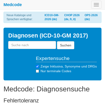
Medcode
Toggl
navig
Neue Kataloge und
ICD10-GM-
CHOP 2026
OPS 2026
Sprachen verfügbar:
2026 (de)
(de, fr, it)
(de)
Diagnosen (ICD-10-GM 2017)
Suchen
Expertensuche
Zeige Inklusiva, Synonyme und DRGs
Nur terminale Codes
Medcode: Diagnosensuche
Fehlertoleranz