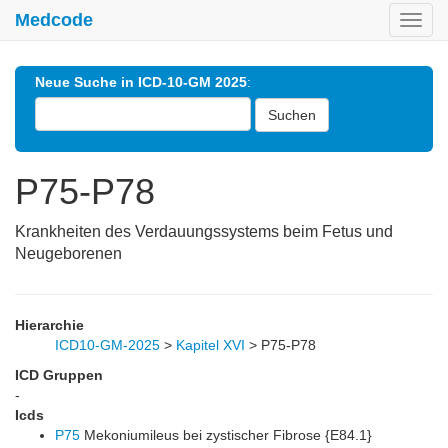
Medcode
Toggl
navig
Neue Suche in ICD-10-GM 2025
:
Suchen
P75-P78
Krankheiten des Verdauungssystems beim Fetus und
Neugeborenen
Hierarchie
ICD10-GM-2025
>
Kapitel XVI
>
P75-P78
ICD Gruppen
-
Icds
P75
Mekoniumileus bei zystischer Fibrose {E84.1}