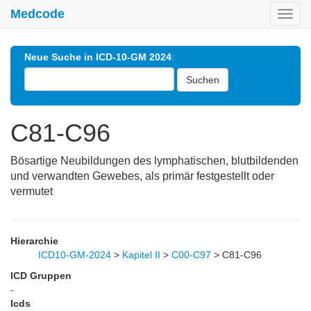
Medcode
Toggl
navig
Neue Suche in ICD-10-GM 2024
:
Suchen
C81-C96
Bösartige Neubildungen des lymphatischen, blutbildenden
und verwandten Gewebes, als primär festgestellt oder
vermutet
Hierarchie
ICD10-GM-2024
>
Kapitel II
>
C00-C97
>
C81-C96
ICD Gruppen
-
Icds