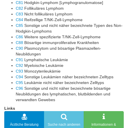
C81
Hodgkin-Lymphom [Lymphogranulomatose]
C82
Follikuläres Lymphom
C83
Nicht follikuläres Lymphom
C84
Reifzellige T/NK-Zell-Lymphome
C85
Sonstige und nicht näher bezeichnete Typen des Non-
Hodgkin-Lymphoms
C86
Weitere spezifizierte T/NK-Zell-Lymphome
C88
Bösartige immunproliferative Krankheiten
C90
Plasmozytom und bösartige Plasmazellen-
Neubildungen
C91
Lymphatische Leukämie
C92
Myeloische Leukämie
C93
Monozytenleukämie
C94
Sonstige Leukämien näher bezeichneten Zelltyps
C95
Leukämie nicht näher bezeichneten Zelltyps
C96
Sonstige und nicht näher bezeichnete bösartige
Neubildungen des lymphatischen, blutbildenden und
verwandten Gewebes
Links
Ärztliche Beratung
Suche nach anderen
Informationen &