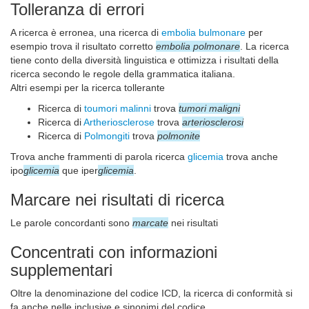
Tolleranza di errori
A ricerca è erronea, una ricerca di
embolia bulmonare
per
esempio trova il risultato corretto
embolia polmonare
. La ricerca
tiene conto della diversità linguistica e ottimizza i risultati della
ricerca secondo le regole della grammatica italiana.
Altri esempi per la ricerca tollerante
Ricerca di
toumori malinni
trova
tumori maligni
Ricerca di
Artheriosclerose
trova
arteriosclerosi
Ricerca di
Polmongiti
trova
polmonite
Trova anche frammenti di parola ricerca
glicemia
trova anche
ipo
glicemia
que iper
glicemia
.
Marcare nei risultati di ricerca
Le parole concordanti sono
marcate
nei risultati
Concentrati con informazioni
supplementari
Oltre la denominazione del codice ICD, la ricerca di conformità si
fa anche nelle inclusive e sinonimi del codice.