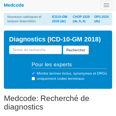
Medcode
Toggl
navig
Nouveaux catalogues et
ICD10-GM-
CHOP 2026
OPS 2026
langues disponibles:
2026 (de)
(de, fr, it)
(de)
Diagnostics (ICD-10-GM 2018)
Rechercher
Pour les experts
Montre termes inclus, synonymes et DRGs
uniquement codes terminaux
Medcode: Recherché de
diagnostics