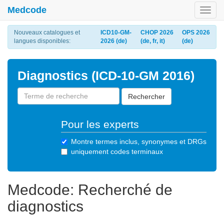
Medcode
Toggl
navig
Nouveaux catalogues et
ICD10-GM-
CHOP 2026
OPS 2026
langues disponibles:
2026 (de)
(de, fr, it)
(de)
Diagnostics (ICD-10-GM 2016)
Rechercher
Pour les experts
Montre termes inclus, synonymes et DRGs
uniquement codes terminaux
Medcode: Recherché de
diagnostics