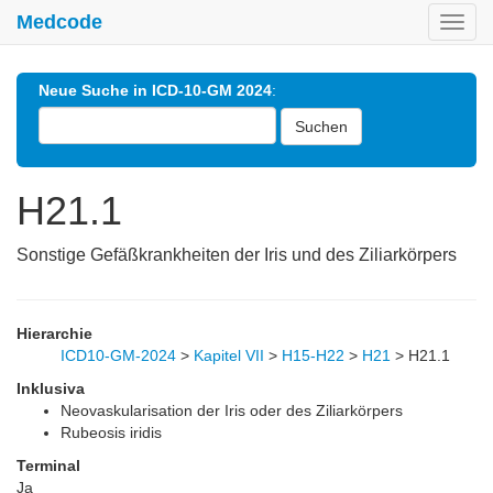
Medcode
Toggl
navig
Neue Suche in ICD-10-GM 2024
:
Suchen
H21.1
Sonstige Gefäßkrankheiten der Iris und des Ziliarkörpers
Hierarchie
ICD10-GM-2024
>
Kapitel VII
>
H15-H22
>
H21
>
H21.1
Inklusiva
Neovaskularisation der Iris oder des Ziliarkörpers
Rubeosis iridis
Terminal
Ja